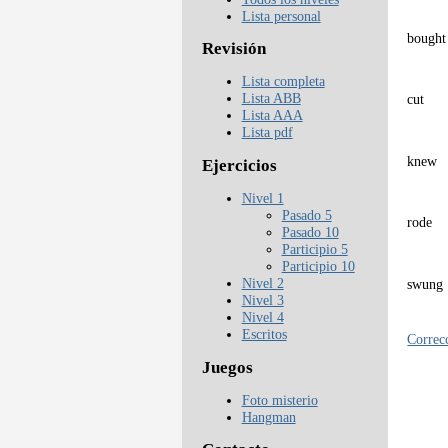
Lista personal
bought
Revisión
Lista completa
Lista ABB
cut
Lista AAA
Lista pdf
knew
Ejercicios
Nivel 1
Pasado 5
rode
Pasado 10
Participio 5
Participio 10
Nivel 2
swung
Nivel 3
Nivel 4
Escritos
Correcc
Juegos
Foto misterio
Hangman