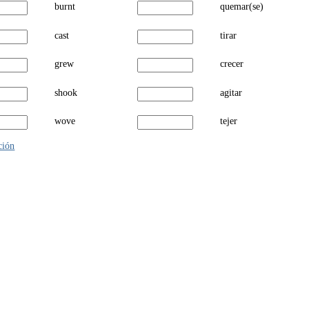
burnt
quemar(se)
cast
tirar
grew
crecer
shook
agitar
wove
tejer
ión