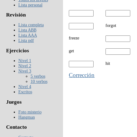
Lista personal
Revisión
Lista completa
forgot
Lista ABB
Lista AAA
freeze
Lista pdf
Ejercicios
get
Nivel 1
hit
Nivel 2
Nivel 3
Corrección
5 verbos
10 verbos
Nivel 4
Escritos
Juegos
Foto misterio
Hangman
Contacto