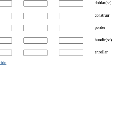
doblar(se)
construir
perder
hundir(se)
enrollar
ión